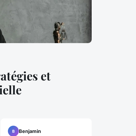
atégies et
elle
Benjamin
B