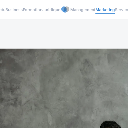
ctu
Business
Formation
Juridique
Management
Marketing
Servic