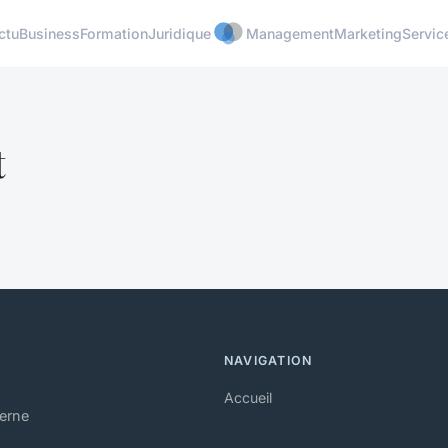
ctu
Business
Formation
Juridique
Management
Marketing
Servic
t
NAVIGATION
Accueil
derne