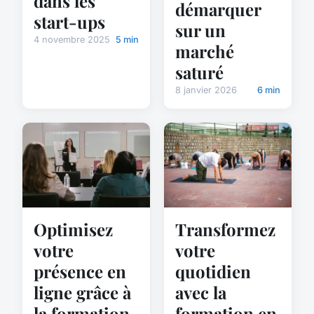
dans les
démarquer
start-ups
sur un
4 novembre 2025
5 min
marché
saturé
8 janvier 2026
6 min
Optimisez
Transformez
votre
votre
présence en
quotidien
ligne grâce à
avec la
la formation
formation en