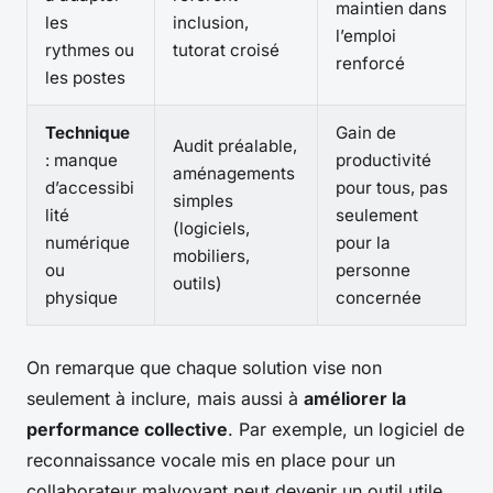
maintien dans
les
inclusion,
l’emploi
rythmes ou
tutorat croisé
renforcé
les postes
Technique
Gain de
Audit préalable,
: manque
productivité
aménagements
d’accessibi
pour tous, pas
simples
lité
seulement
(logiciels,
numérique
pour la
mobiliers,
ou
personne
outils)
physique
concernée
On remarque que chaque solution vise non
seulement à inclure, mais aussi à
améliorer la
performance collective
. Par exemple, un logiciel de
reconnaissance vocale mis en place pour un
collaborateur malvoyant peut devenir un outil utile